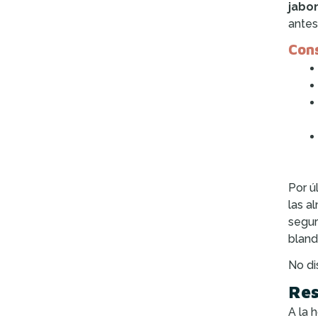
jabo
antes
Cons
Por ú
las a
segur
bland
No di
Res
A la 