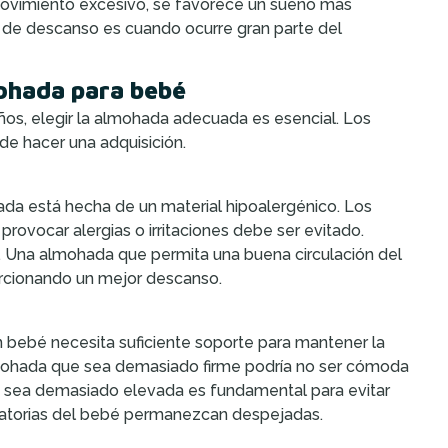
movimiento excesivo, se favorece un sueño más
as de descanso es cuando ocurre gran parte del
mohada para bebé
os, elegir la almohada adecuada es esencial. Los
de hacer una adquisición.
ada está hecha de un material hipoalergénico. Los
provocar alergias o irritaciones debe ser evitado.
al. Una almohada que permita una buena circulación del
orcionando un mejor descanso.
n bebé necesita suficiente soporte para mantener la
lmohada que sea demasiado firme podría no ser cómoda
o sea demasiado elevada es fundamental para evitar
piratorias del bebé permanezcan despejadas.