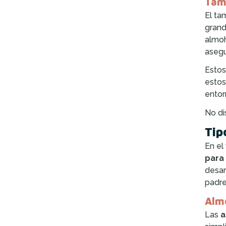
Tam
El ta
grand
almoh
asegu
Estos
estos
entor
No di
Tip
En el
para
desar
padre
Alm
Las
a