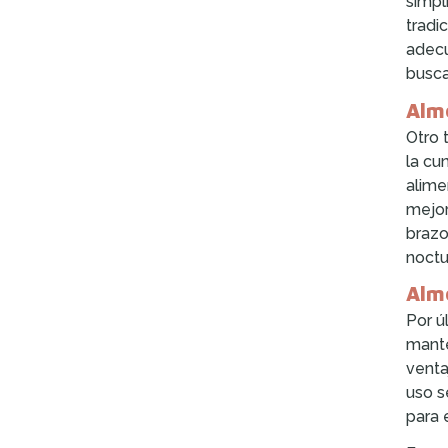
simpl
tradi
adecu
busca
Alm
Otro 
la cu
alime
mejor
brazo
noctu
Almo
Por ú
mante
venta
uso s
para 