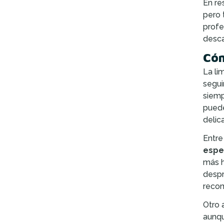
En re
pero 
profe
desca
Cóm
La li
segui
siemp
puede
delica
Entre
espe
más h
despr
recom
Otro 
aunqu