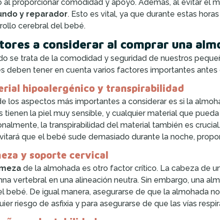
 al proporcionar comodidad y apoyo. Además, al evitar el 
undo y reparador
. Esto es vital, ya que durante estas hor
rollo cerebral del bebé.
tores a considerar al comprar una al
o se trata de la comodidad y seguridad de nuestros pequeñ
s deben tener en cuenta varios factores importantes antes 
rial hipoalergénico y transpirabilidad
e los aspectos más importantes a considerar es si la almoh
 tienen la piel muy sensible, y cualquier material que pueda 
onalmente, la transpirabilidad del material también es cruci
evitará que el bebé sude demasiado durante la noche, prop
eza y soporte cervical
rmeza
de la almohada es otro factor crítico. La cabeza de u
na vertebral en una alineación neutra. Sin embargo, una a
el bebé. De igual manera, asegurarse de que la almohada n
uier riesgo de asfixia y para asegurarse de que las vías res