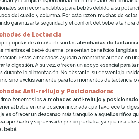
icidad y la amplia disponibilidad en el mercado. Sin embar
cionales son recomendables para bebés debido a su potencial 
ada del cuello y columna. Por esta razón, muchas de estas 
ndo garantizar la seguridad y el confort del bebé a la hora d
ohadas de Lactancia
tipo popular de almohada son las
almohadas de lactancia
na mientras el bebé duerme, presentan beneficios tangibles
ntación. Estas almohadas ayudan a mantener al bebé en una 
ar la digestión. A su vez, ofrecen un apoyo esencial para la
s durante la alimentación. No obstante, su desventaja resi
rno sino exclusivamente para los momentos de lactancia o 
hadas Anti-reflujo y Posicionadoras
ltimo, tenemos las
almohadas anti-reflujo y posicionado
ner al bebé en una posición inclinada que favorece la digestió
ja es ofrecer un descanso más tranquilo a aquellos niños qu
ea aprobado y supervisado por un pediatra, ya que una elevac
el bebé.