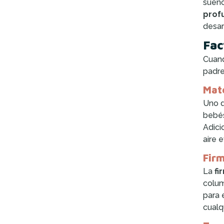
sueño
prof
desar
Fac
Cuand
padre
Mate
Uno d
bebés
Adici
aire 
Firm
La
fi
colum
para 
cualq