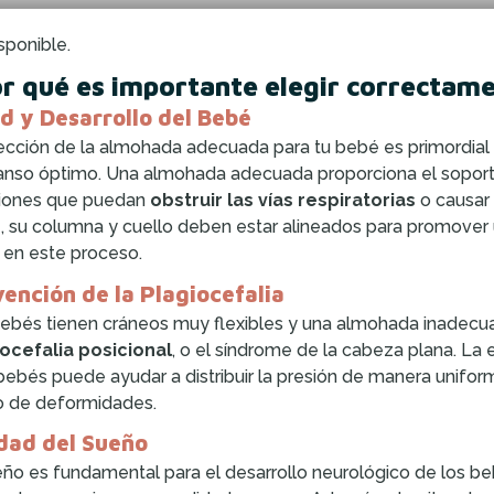
sponible.
r qué es importante elegir correctame
d y Desarrollo del Bebé
ección de la almohada adecuada para tu bebé es primordial
nso óptimo. Una almohada adecuada proporciona el soporte 
ciones que puedan
obstruir las vías respiratorias
o causar
, su columna y cuello deben estar alineados para promover
 en este proceso.
ención de la Plagiocefalia
ebés tienen cráneos muy flexibles y una almohada inadecua
ocefalia posicional
, o el síndrome de la cabeza plana. L
bebés puede ayudar a distribuir la presión de manera unifo
o de deformidades.
dad del Sueño
eño es fundamental para el desarrollo neurológico de los b