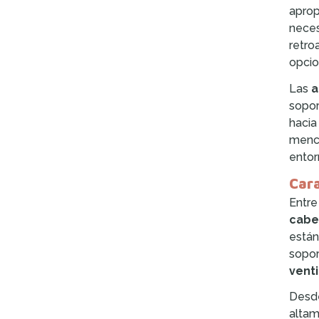
aprop
neces
retro
opcio
Las
a
sopor
hacia
menci
entor
Cara
Entre
cabez
están
sopor
venti
Desde
altam