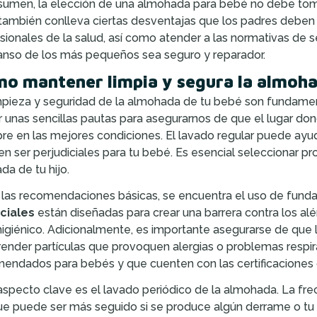
sumen, la elección de una almohada para bebé no debe tomars
también conlleva ciertas desventajas que los padres deben
sionales de la salud, así como atender a las normativas de s
nso de los más pequeños sea seguro y reparador.
o mantener limpia y segura la almoha
mpieza y seguridad de la almohada de tu bebé son fundamenta
r unas sencillas pautas para asegurarnos de que el lugar d
re en las mejores condiciones. El lavado regular puede ayud
n ser perjudiciales para tu bebé. Es esencial seleccionar pr
da de tu hijo.
 las recomendaciones básicas, se encuentra el uso de fund
ciales
están diseñadas para crear una barrera contra los a
igiénico. Adicionalmente, es importante asegurarse de que
ender partículas que provoquen alergias o problemas respir
endados para bebés y que cuenten con las certificaciones 
aspecto clave es el lavado periódico de la almohada. La frec
e puede ser más seguido si se produce algún derrame o tu 