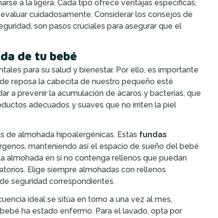
e a la ligera. Cada tipo ofrece ventajas específicas,
 evaluar cuidadosamente. Considerar los consejos de
eguridad, son pasos cruciales para asegurar que el
da de tu bebé
les para su salud y bienestar. Por ello, es importante
onde reposa la cabecita de nuestro pequeño esté
ar a prevenir la acumulación de ácaros y bacterias, que
oductos adecuados y suaves que no irriten la piel
as de almohada hipoalergénicas. Estas
fundas
lérgenos, manteniendo así el espacio de sueño del bebé
 la almohada en sí no contenga rellenos que puedan
atorios. Elige siempre almohadas con rellenos
de seguridad correspondientes.
uencia ideal se sitúa en torno a una vez al mes,
bebé ha estado enfermo. Para el lavado, opta por