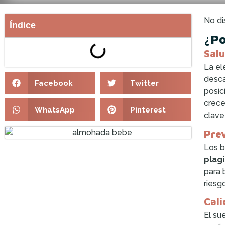
No di
Índice
¿Po
Salu
La el
desca
Facebook
Twitter
posi
crece
WhatsApp
Pinterest
clave
Prev
Los b
plagi
para 
riesg
Cali
El su