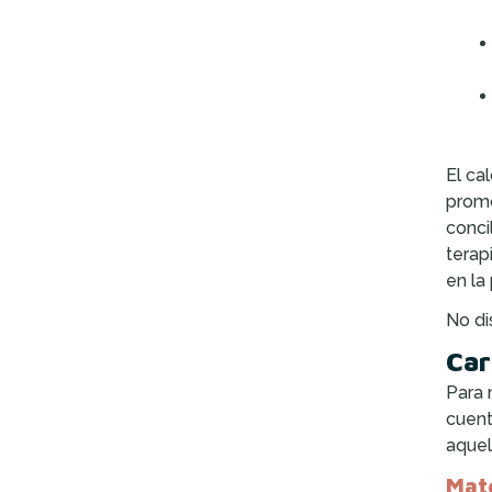
El ca
promo
conci
terap
en la
No di
Car
Para 
cuent
aquel
Mate