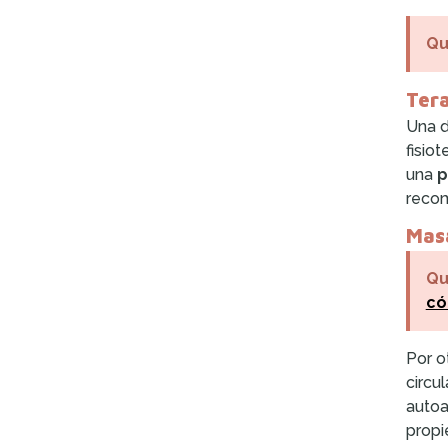
Qu
Tera
Una d
fisio
una
p
recom
Masa
Qu
có
Por o
circu
autoa
propi