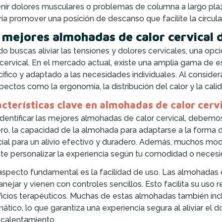
nir dolores musculares o problemas de columna a largo pla
ía promover una posición de descanso que facilite la circula
 mejores almohadas de calor cervical 
o buscas aliviar las tensiones y dolores cervicales, una opc
 cervical. En el mercado actual, existe una amplia gama de 
ífico y adaptado a las necesidades individuales. Al considera
pectos como la ergonomía, la distribución del calor y la cali
cterísticas clave en almohadas de calor cerv
identificar las mejores almohadas de calor cervical, debemos
ro, la capacidad de la almohada para adaptarse a la forma de
ial para un alivio efectivo y duradero. Además, muchos mod
te personalizar la experiencia según tu comodidad o necesi
aspecto fundamental es la facilidad de uso. Las almohadas d
nejar y vienen con controles sencillos. Esto facilita su uso r
icios terapéuticos. Muchas de estas almohadas también in
ático, lo que garantiza una experiencia segura al aliviar el do
calentamiento.