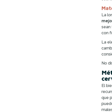
Mate
La lo
mejo
sean 
con f
La el
cambi
consi
No di
Mét
cer
El bi
recur
que p
puede
males