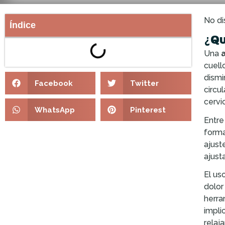
No di
Índice
¿Qu
Una
cuell
dismi
Facebook
Twitter
circu
cervi
WhatsApp
Pinterest
Entre
forma
ajust
ajust
El us
dolor
herra
impli
relaj