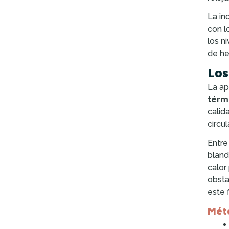
La in
con l
los n
de he
Los
La ap
térm
calid
circu
Entre
bland
calor
obsta
este 
Méto