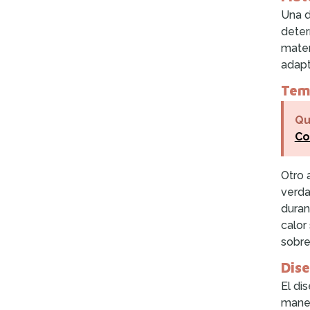
Una d
deter
mater
adapt
Tem
Qu
Co
Otro 
verda
duran
calor
sobre
Dis
El di
maner