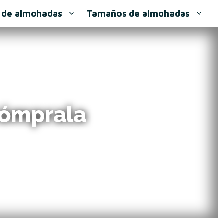
 de almohadas
Tamaños de almohadas
Cómprala