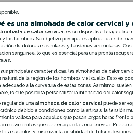
sponible.
é es una almohada de calor cervical 
almohada de calor cervical
es un dispositivo terapéutico d
o y los hombros. Su objetivo principal es aplicar calor de man
nución de dolores musculares y tensiones acumuladas. Con 
lación sanguínea, lo que es esencial para una pronta recuper
cales.
 sus principales características, las almohadas de calor cer
 natural de la región de los hombros y el cuello. Esto es po
e adecuado a la curvatura de estas zonas. Asimismo, suele
able, lo que posibilita personalizar la intensidad del calor s
o regular de una
almohada de calor cervical
puede ser es
 crónico debido a condiciones como la artrosis, la tensión mu
mienta valiosa para aquellos que pasan largas horas frente a
can movimientos que sobrecargan la zona cervical. Proporc
ar los músculos y minimizar la posibilidad de futuras lesiones