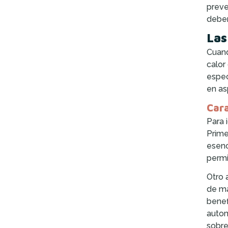
preve
deber
Las
Cuand
calor
espec
en as
Cara
Para 
Prime
esenc
permi
Otro 
de ma
benef
autom
sobre