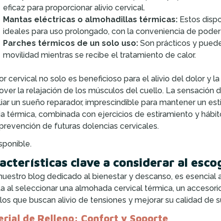
eficaz para proporcionar alivio cervical.
Mantas eléctricas o almohadillas térmicas:
Estos dispo
ideales para uso prolongado, con la conveniencia de poder aj
Parches térmicos de un solo uso:
Son prácticos y pueden 
movilidad mientras se recibe el tratamiento de calor.
lor cervical no solo es beneficioso para el alivio del dolor y 
ver la relajación de los músculos del cuello. La sensación 
liar un sueño reparador, imprescindible para mantener un es
ia térmica, combinada con ejercicios de estiramiento y hábi
 prevención de futuras dolencias cervicales.
sponible.
acterísticas clave a considerar al esc
nuestro blog dedicado al bienestar y descanso, es esencial 
a al seleccionar una almohada cervical térmica, un accesori
los que buscan alivio de tensiones y mejorar su calidad de 
rial de Relleno: Confort y Soporte