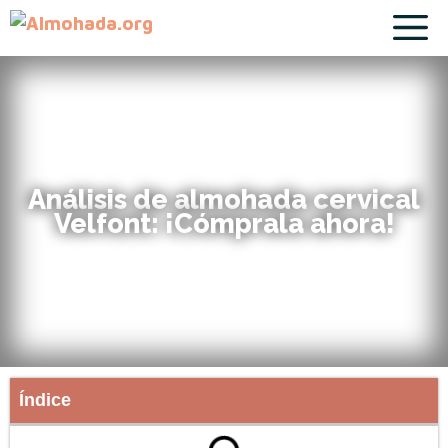
Análisis de almohada cervical
Velfont: ¡Cómprala ahora!
Índice