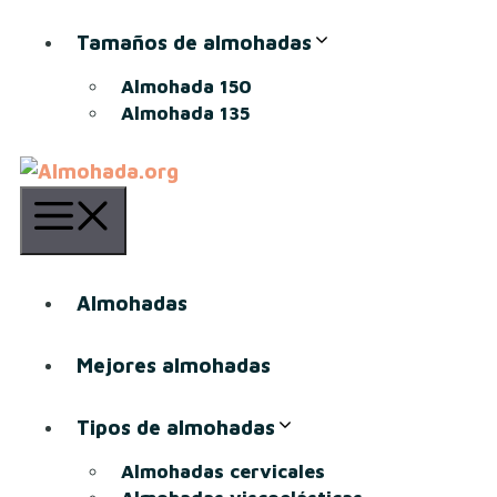
Tamaños de almohadas
Almohada 150
Almohada 135
Menú
Almohadas
Mejores almohadas
Tipos de almohadas
Almohadas cervicales