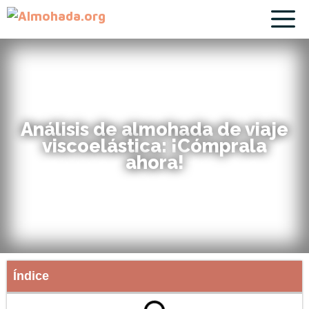
Análisis de almohada de viaje
viscoelástica: ¡Cómprala
ahora!
Índice