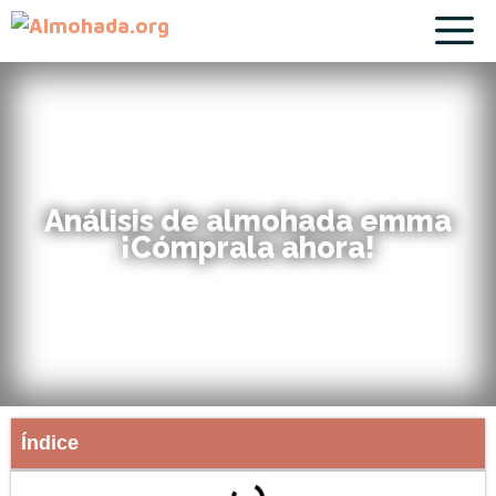
Análisis de almohada emma
¡Cómprala ahora!
Índice