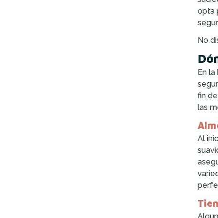
opta 
segur
No di
Dón
En la
segur
fin d
las m
Almo
Al in
suavi
asegu
varie
perfe
Tien
Algun