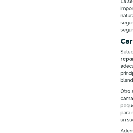
La se
impor
natur
segur
segur
Car
Selec
repa
adecu
princ
bland
Otro 
cama 
peque
para 
un su
Ademá