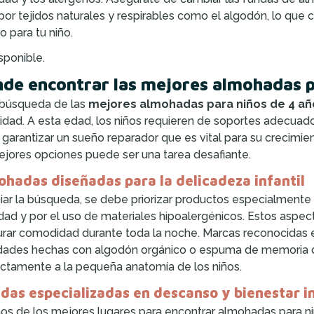
por tejidos naturales y respirables como el algodón, lo que
o para tu niño.
sponible.
de encontrar las mejores almohadas p
 búsqueda de las
mejores almohadas para niños de 4 añ
idad. A esta edad, los niños requieren de soportes adecuado
e garantizar un sueño reparador que es vital para su crecim
ejores opciones puede ser una tarea desafiante.
hadas diseñadas para la delicadeza infantil
iciar la búsqueda, se debe priorizar productos especialmente
dad y por el uso de materiales hipoalergénicos. Estos aspect
rar comodidad durante toda la noche. Marcas reconocidas en 
dades hechas con algodón orgánico o espuma de memoria de
ctamente a la pequeña anatomía de los niños.
das especializadas en descanso y bienestar in
os de los mejores lugares para encontrar almohadas para ni