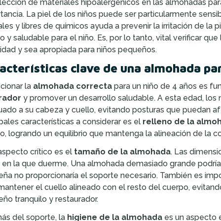
lección de materiales hipoalergénicos en las almohadas par
tancia. La piel de los niños puede ser particularmente sensibl
ales y libres de químicos ayuda a prevenir la irritación de la 
o y saludable para el niño. Es, por lo tanto, vital verificar
idad y sea apropiada para niños pequeños.
acterísticas clave de una almohada par
cionar la
almohada correcta
para un niño de 4 años es f
rador
y promover un desarrollo saludable. A esta edad, los
ado a su cabeza y cuello, evitando posturas que puedan afec
ipales características a considerar es el
relleno de la almo
o, logrando un equilibrio que mantenga la alineación de la c
aspecto crítico es el
tamaño de la almohada
. Las dimensi
en la que duerme. Una almohada demasiado grande podría
ña no proporcionaría el soporte necesario. También es imp
mantener el cuello alineado con el resto del cuerpo, evitand
eño tranquilo y restaurador.
s del soporte, la
higiene de la almohada
es un aspecto e