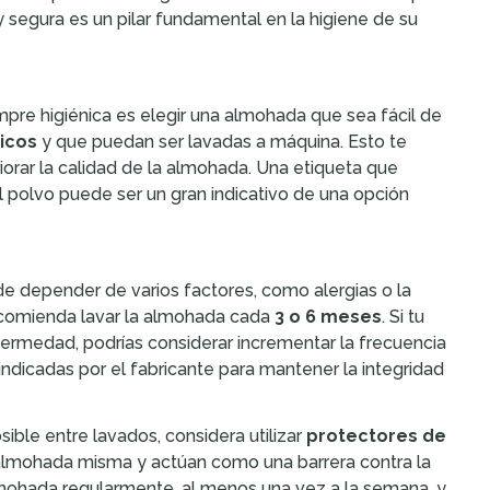
segura es un pilar fundamental en la higiene de su
mpre higiénica es elegir una almohada que sea fácil de
icos
y que puedan ser lavadas a máquina. Esto te
iorar la calidad de la almohada. Una etiqueta que
l polvo puede ser un gran indicativo de una opción
de depender de varios factores, como alergias o la
recomienda lavar la almohada cada
3 o 6 meses
. Si tu
ermedad, podrías considerar incrementar la frecuencia
ndicadas por el fabricante para mantener la integridad
ible entre lavados, considera utilizar
protectores de
almohada misma y actúan como una barrera contra la
lmohada regularmente, al menos una vez a la semana, y