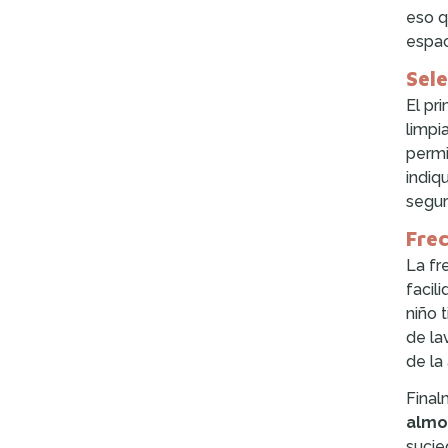
eso q
espac
Sel
El pr
limpi
permi
indiq
segur
Fre
La fr
facil
niño 
de la
de la
Final
almo
sucie