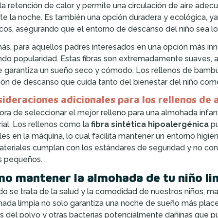
 la retención de calor y permite una circulación de aire adec
te la noche. Es también una opción duradera y ecológica, ya q
cos, asegurando que el entorno de descanso del niño sea lo
s, para aquellos padres interesados en una opción más inn
do popularidad. Estas fibras son extremadamente suaves, a
e garantiza un sueño seco y cómodo. Los rellenos de bambú
ión de descanso que cuida tanto del bienestar del niño como
ideraciones adicionales para los rellenos de 
hora de seleccionar el mejor relleno para una almohada infanti
ial. Los rellenos como la
fibra sintética hipoalergénica
pu
les en la máquina, lo cual facilita mantener un entorno higién
ateriales cumplan con los estándares de seguridad y no con
s pequeños.
o mantener la almohada de tu niño li
o se trata de la salud y la comodidad de nuestros niños, m
ada limpia no solo garantiza una noche de sueño más place
s del polvo y otras bacterias potencialmente dañinas que pu