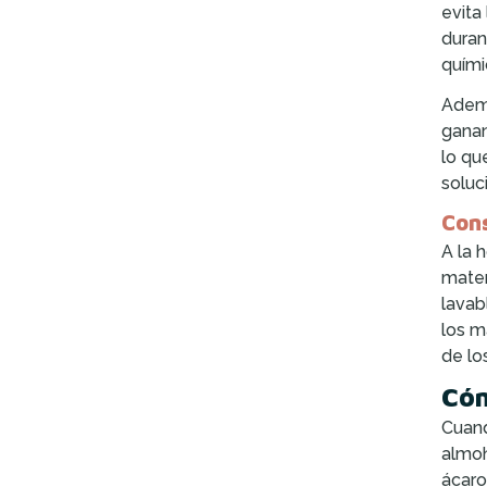
evita
duran
quími
Ademá
ganan
lo qu
soluc
Cons
A la 
mater
lavab
los m
de lo
Cóm
Cuand
almoh
ácaro