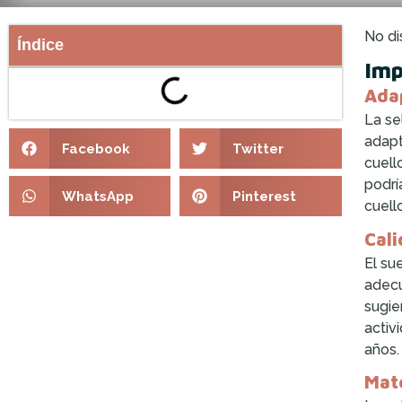
No di
Índice
Imp
Adap
La se
adapt
Facebook
Twitter
cuell
podrí
WhatsApp
Pinterest
cuell
Cali
El su
adecu
sugie
activ
años.
Mate