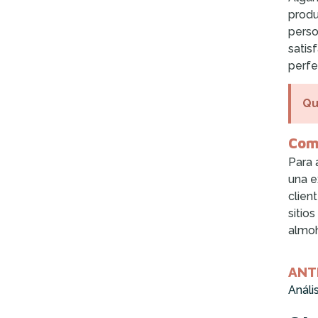
produ
perso
satis
perfe
Qu
Comp
Para 
una e
clien
sitio
almoh
ANT