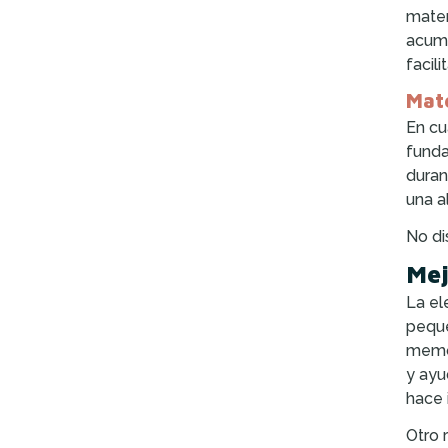
mater
acumu
facil
Mate
En cu
fund
duran
una a
No di
Mej
La el
peque
memo
y ayu
hace 
Otro 