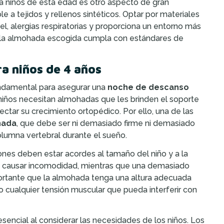
a niños de esta edad es otro aspecto de gran
e a tejidos y rellenos sintéticos. Optar por materiales
piel, alergias respiratorias y proporciona un entorno más
 que la almohada escogida cumpla con estándares de
a niños de 4 años
undamental para asegurar una
noche de descanso
 niños necesitan almohadas que les brinden el soporte
tar su crecimiento ortopédico. Por ello, una de las
hada
, que debe ser ni demasiado firme ni demasiado
olumna vertebral durante el sueño.
ones deben estar acordes al tamaño del niño y a la
 causar incomodidad, mientras que una demasiado
ortante que la almohada tenga una altura adecuada
o cualquier tensión muscular que pueda interferir con
sencial al considerar las necesidades de los niños. Los