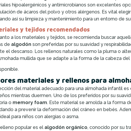
iales hipoalergénicos y antimicrobianos son excelentes opci
lación de ácaros del polvo y otros alérgenos. Es vital eleg
itando así su limpieza y mantenimiento para un entorno de s
riales y tejidos recomendados
anto a los materiales y tejidos, se recomienda buscar aquel
as de
algodón
son preferidas por su suavidad y respirabilid
te el descanso. Los rellenos naturales como la pluma o alte
lmohada mullida que se adapte a la forma de la cabeza del n
sponible.
ores materiales y rellenos para almoha
ección del material adecuado para una almohada infantil es e
ños mientras duermen. Uno de los preferidos por su suavi
ria o
memory foam
. Este material se amolda a la forma 
dando a prevenir la deformación del cráneo en bebés. Adem
ideal para niños con alergias o asma.
relleno popular es el
algodón orgánico
, conocido por su tr