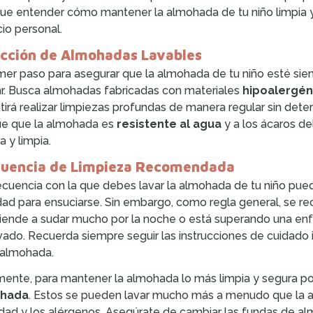
ue entender cómo mantener la almohada de tu niño limpia y 
io personal.
ección de Almohadas Lavables
imer paso para asegurar que la almohada de tu niño esté sie
ar. Busca almohadas fabricadas con materiales
hipoalergén
tirá realizar limpiezas profundas de manera regular sin deter
ue que la almohada es
resistente al agua
y a los ácaros de
a y limpia.
cuencia de Limpieza Recomendada
ecuencia con la que debes lavar la almohada de tu niño pue
idad para ensuciarse. Sin embargo, como regla general, se 
tiende a sudar mucho por la noche o está superando una enf
vado. Recuerda siempre seguir las instrucciones de cuidado i
 almohada.
mente, para mantener la almohada lo más limpia y segura pos
hada
. Estos se pueden lavar mucho más a menudo que la 
dad y los alérgenos. Asegúrate de cambiar las fundas de a