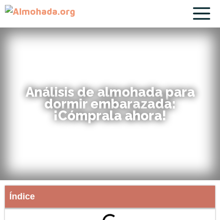
Análisis de almohada para
dormir embarazada:
¡Cómprala ahora!
Índice