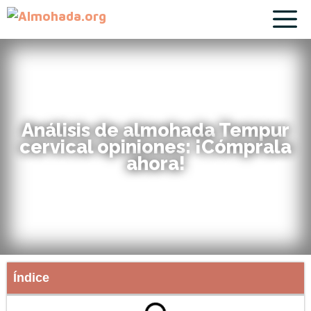
Análisis de almohada Tempur
cervical opiniones: ¡Cómprala
ahora!
Índice