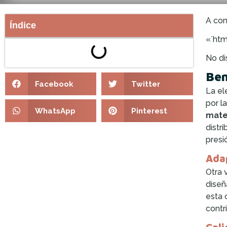
A con
Índice
«`htm
No di
Ben
Facebook
Twitter
La el
por l
WhatsApp
Pinterest
mater
distr
presi
Adap
Otra 
diseñ
esta 
contr