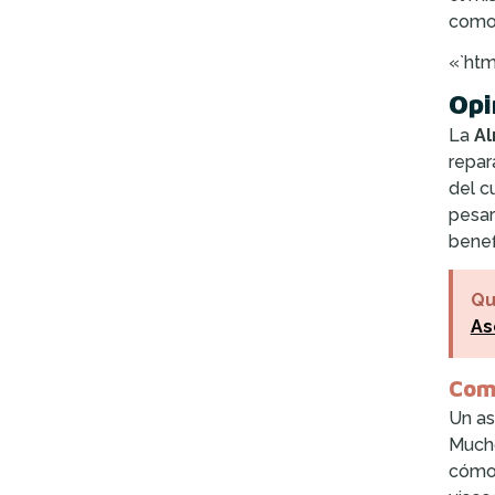
comod
«`htm
Opi
La
Al
repar
del c
pesar
benef
Qu
As
Com
Un as
Mucho
cómo 