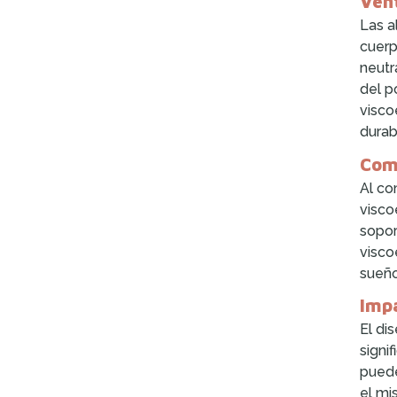
Vent
Las a
cuerp
neutr
del p
visco
durab
Comp
Al co
visco
sopor
visco
sueño
Impa
El di
signif
puede
el mi