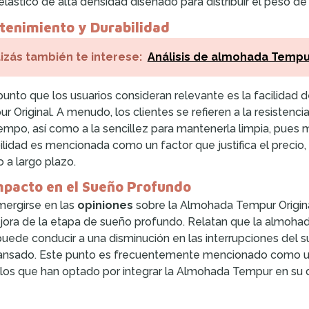
elástico de alta densidad diseñado para distribuir el peso d
tenimiento y Durabilidad
izás también te interese:
Análisis de almohada Tempu
punto que los usuarios consideran relevante es la facilidad 
r Original. A menudo, los clientes se refieren a la resistenc
iempo, así como a la sencillez para mantenerla limpia, pues 
ilidad es mencionada como un factor que justifica el precio
o a largo plazo.
mpacto en el Sueño Profundo
mergirse en las
opiniones
sobre la Almohada Tempur Original,
jora de la etapa de sueño profundo. Relatan que la almoha
puede conducir a una disminución en las interrupciones del 
nsado. Este punto es frecuentemente mencionado como una
los que han optado por integrar la Almohada Tempur en su 