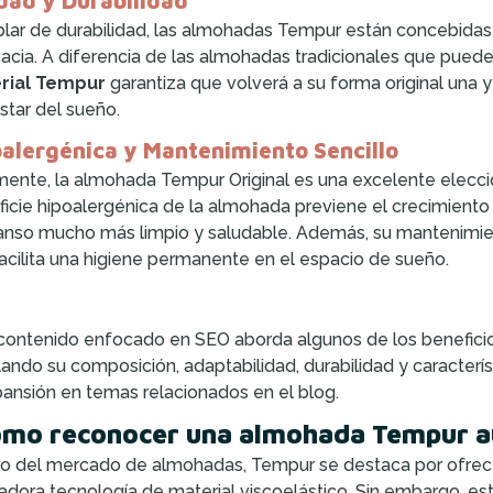
dad y Durabilidad
blar de durabilidad, las almohadas Tempur están concebidas 
icacia. A diferencia de las almohadas tradicionales que pued
rial Tempur
garantiza que volverá a su forma original una y
star del sueño.
alergénica y Mantenimiento Sencillo
mente, la almohada Tempur Original es una excelente elecció
ficie hipoalergénica de la almohada previene el crecimiento
nso mucho más limpio y saludable. Además, su mantenimiento
acilita una higiene permanente en el espacio de sueño.
contenido enfocado en SEO aborda algunos de los benefici
lando su composición, adaptabilidad, durabilidad y característ
pansión en temas relacionados en el blog.
mo reconocer una almohada Tempur a
o del mercado de almohadas, Tempur se destaca por ofrecer
adora tecnología de material viscoelástico. Sin embargo, est