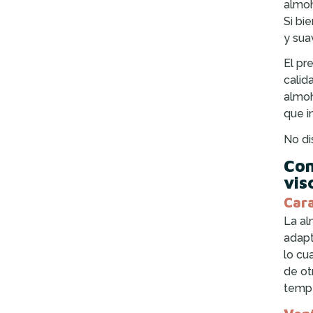
almoh
Si bi
y sua
El pr
calid
almoh
que i
No di
Com
vis
Cara
La al
adapt
lo cu
de ot
tempe