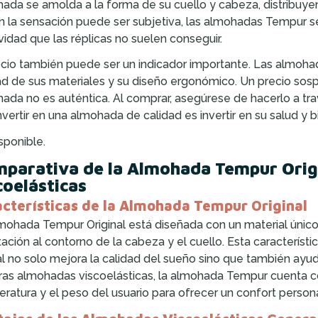
ada se amolda a la forma de su cuello y cabeza, distribuye
en la sensación puede ser subjetiva, las almohadas Tempur se
vidad que las réplicas no suelen conseguir.
ecio también puede ser un indicador importante. Las almoh
ad de sus materiales y su diseño ergonómico. Un precio sos
ada no es auténtica. Al comprar, asegúrese de hacerlo a tra
nvertir en una almohada de calidad es invertir en su salud y b
sponible.
parativa de la Almohada Tempur Orig
coelásticas
cterísticas de la Almohada Tempur Original
mohada Tempur Original está diseñada con un material únic
ación al contorno de la cabeza y el cuello. Esta característic
al no solo mejora la calidad del sueño sino que también ayud
ras almohadas viscoelásticas, la almohada Tempur cuenta c
ratura y el peso del usuario para ofrecer un confort person