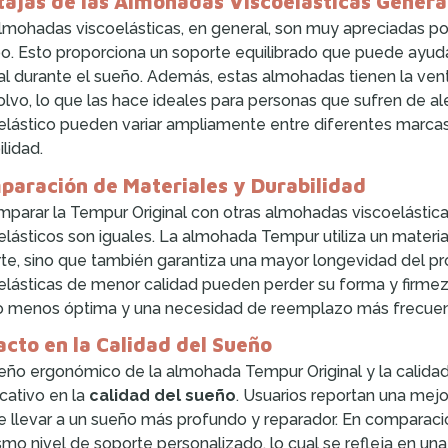
ajas de las Almohadas Viscoelásticas Genera
lmohadas viscoelásticas, en general, son muy apreciadas p
o. Esto proporciona un soporte equilibrado que puede ayuda
al durante el sueño. Además, estas almohadas tienen la venta
olvo, lo que las hace ideales para personas que sufren de aler
elástico pueden variar ampliamente entre diferentes marcas
ilidad.
aración de Materiales y Durabilidad
mparar la Tempur Original con otras almohadas viscoelástica
elásticos son iguales. La almohada Tempur utiliza un materi
te, sino que también garantiza una mayor longevidad del pr
elásticas de menor calidad pueden perder su forma y firmez
 menos óptima y una necesidad de reemplazo más frecuen
cto en la Calidad del Sueño
seño ergonómico de la almohada Tempur Original y la calidad
icativo en la
calidad del sueño
. Usuarios reportan una mej
 llevar a un sueño más profundo y reparador. En comparaci
smo nivel de soporte personalizado, lo cual se refleja en u