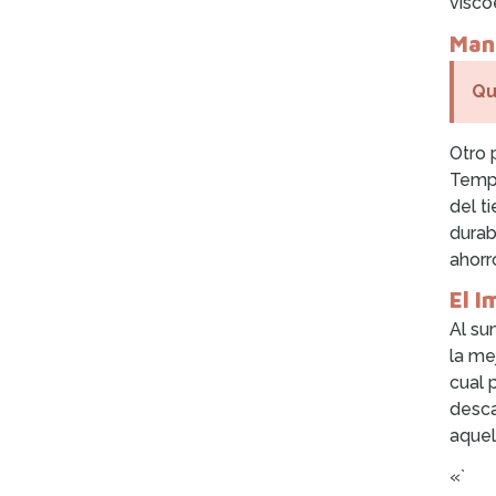
visco
Man
Qu
Otro 
Tempu
del t
durab
ahorr
El I
Al su
la me
cual 
desca
aquel
«`