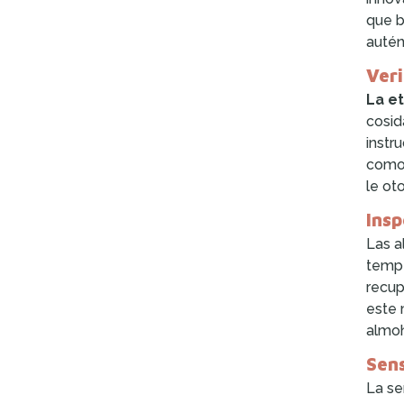
que b
autén
Veri
La e
cosid
instr
como 
le ot
Insp
Las a
tempe
recup
este 
almoh
Sens
La se