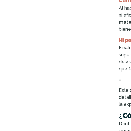
Cali
Al ha
ni ef
mate
biene
Hipo
Final
super
desca
que f
«`
Este 
detal
la ex
¿Có
Dentr
innov