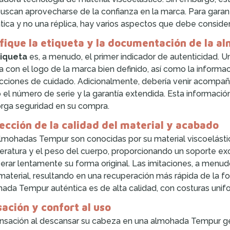
uscan aprovecharse de la confianza en la marca. Para gara
tica y no una réplica, hay varios aspectos que debe consider
fique la etiqueta y la documentación de la a
tiqueta
es, a menudo, el primer indicador de autenticidad. U
a con el logo de la marca bien definido, así como la informa
ucciones de cuidado. Adicionalmente, debería venir acompañ
el número de serie y la garantía extendida. Esta informaci
orga seguridad en su compra.
ección de la calidad del material y acabado
lmohadas Tempur son conocidas por su material viscoelástic
ratura y el peso del cuerpo, proporcionando un soporte exc
erar lentamente su forma original. Las imitaciones, a menudo,
material, resultando en una recuperación más rápida de la f
ada Tempur auténtica es de alta calidad, con costuras unif
ación y confort al uso
nsación al descansar su cabeza en una almohada Tempur gen