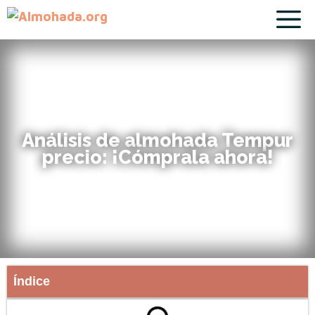
Análisis de almohada Tempur
precio: ¡Cómprala ahora!
Índice