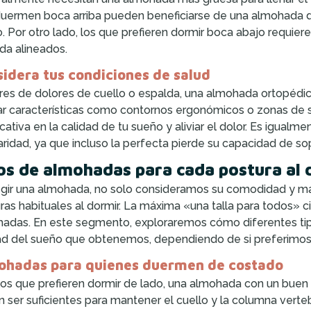
uermen boca arriba pueden beneficiarse de una almohada de
o. Por otro lado, los que prefieren dormir boca abajo requie
da alineados.
idera tus condiciones de salud
fres de dolores de cuello o espalda, una almohada ortopédica
r características como contornos ergonómicos o zonas de s
ficativa en la calidad de tu sueño y aliviar el dolor. Es igu
aridad, ya que incluso la perfecta pierde su capacidad de so
os de almohadas para cada postura al 
egir una almohada, no solo consideramos su comodidad y mat
ras habituales al dormir. La máxima «una talla para todos»
adas. En este segmento, exploraremos cómo diferentes tip
ad del sueño que obtenemos, dependiendo de si preferimos d
ohadas para quienes duermen de costado
los que prefieren dormir de lado, una almohada con un buen s
 ser suficientes para mantener el cuello y la columna vertebr