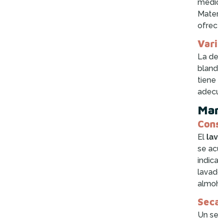
medio
Mater
ofrec
Vari
La de
bland
tiene
adecu
Man
Cons
El
la
se ac
indic
lavad
almoh
Sec
Un se