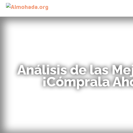
Análisis de las M
¡Cómprala Aho