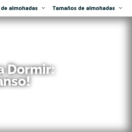
 de almohadas
Tamaños de almohadas
a Dormir:
anso!