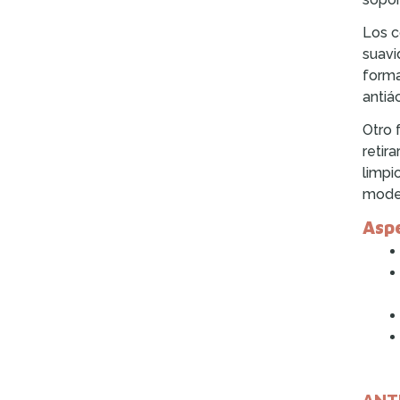
Los c
suavi
forma
antiá
Otro 
retir
limpi
model
Aspe
ANT