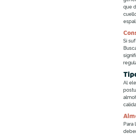
que d
cuell
espal
Cons
Si su
Busca
signi
regul
Tip
Al el
postu
almoh
calid
Alm
Para 
deben