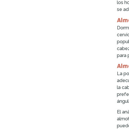
los h
se ad
Alm
Dormi
cervi
popul
cabez
para 
Alm
La po
adecu
la ca
prefe
ángul
El an
almoh
puede