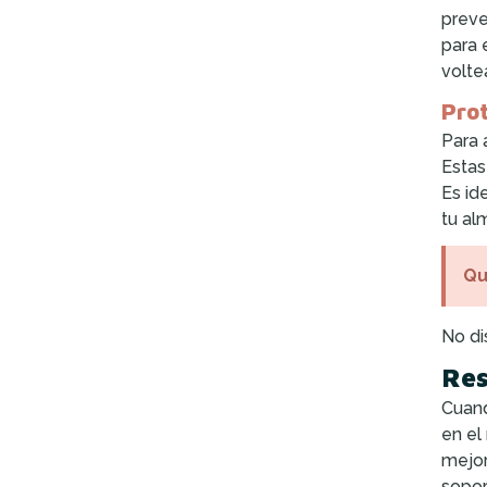
preve
para 
volte
Pro
Para 
Estas
Es id
tu al
Qu
No di
Res
Cuand
en el
mejor
sopor