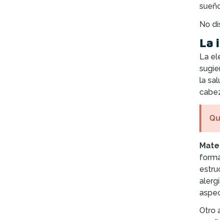
sueño
No di
La 
La el
sugie
la sa
cabez
Qu
Mate
forma
estru
alerg
aspec
Otro 