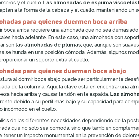
ombros y el cuello.
Las almohadas de espuma viscoelást
aptan a la forma de la cabeza y el cuello, manteniendo un s
ohadas para quienes duermen boca arriba
r boca arriba requiere una almohada que no sea demasiado alt
cales hacia adelante. En este caso, una almohada con sopor
ar son
las almohadas de plumas
, que, aunque son suaves
a se hunda en una posición cómoda. Además, algunos modelo
proporcionar un soporte extra al cuello.
ohadas para quienes duermen boca abajo
stura al dormir boca abajo puede ser particularmente desaf
ada de la columna. Aquí, la clave está en encontrar una a
beza hacia arriba y causar tensión en la espalda.
Las almoha
rente debido a su perfil más bajo y su capacidad para compr
o incómodo en el cuello.
álisis de las diferentes necesidades dependiendo de la post
ada que no solo sea cómoda, sino que también complement
 tener un impacto monumental en la prevención de dolores d