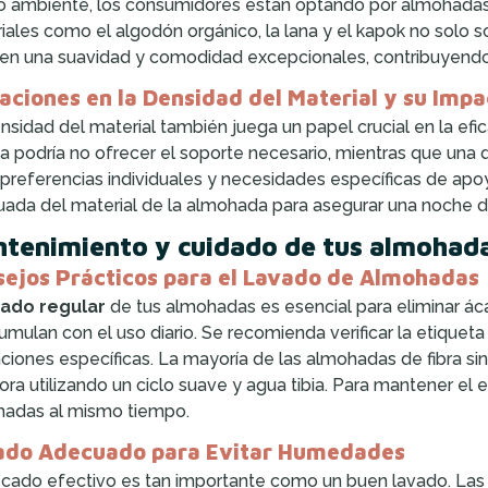
 ambiente, los consumidores están optando por almohadas 
iales como el algodón orgánico, la lana y el kapok no solo
en una suavidad y comodidad excepcionales, contribuyendo
aciones en la Densidad del Material y su Impa
nsidad del material también juega un papel crucial en la 
a podría no ofrecer el soporte necesario, mientras que una
 preferencias individuales y necesidades específicas de apo
ada del material de la almohada para asegurar una noche de
tenimiento y cuidado de tus almohadas
ejos Prácticos para el Lavado de Almohadas
vado regular
de tus almohadas es esencial para eliminar áca
umulan con el uso diario. Se recomienda verificar la etiqueta
aciones específicas. La mayoría de las almohadas de fibra si
ora utilizando un ciclo suave y agua tibia. Para mantener el eq
adas al mismo tiempo.
ado Adecuado para Evitar Humedades
cado efectivo es tan importante como un buen lavado. L