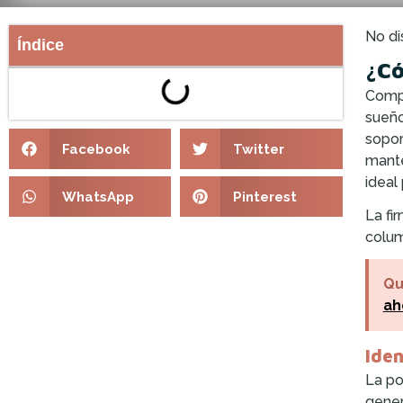
No di
Índice
¿Có
Compr
sueño
sopor
Facebook
Twitter
mante
ideal
WhatsApp
Pinterest
La fi
colum
Qu
ah
Iden
La po
gener