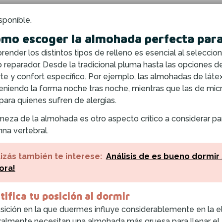
sponible.
mo escoger la almohada perfecta para
ender los distintos tipos de relleno es esencial al seleccion
 reparador. Desde la tradicional pluma hasta las opciones de
te y confort específico. Por ejemplo, las almohadas de látex
niendo la forma noche tras noche, mientras que las de microf
 para quienes sufren de alergias.
rmeza de la almohada es otro aspecto crítico a considerar pa
na vertebral.
izás también te interese:
Análisis de es bueno dormir
ora!
tifica tu posición al dormir
sición en la que duermes influye considerablemente en la 
almente necesitan una almohada más gruesa para llenar el e