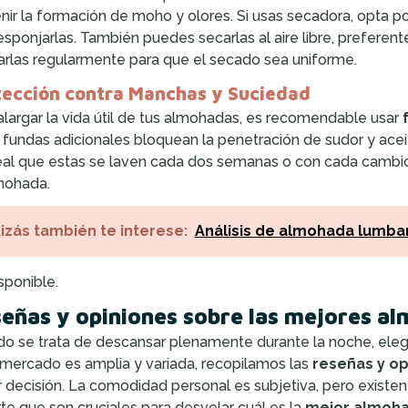
nir la formación de moho y olores. Si usas secadora, opta po
esponjarlas. También puedes secarlas al aire libre, prefere
arlas regularmente para que el secado sea uniforme.
tección contra Manchas y Suciedad
alargar la vida útil de tus almohadas, es recomendable usar
 fundas adicionales bloquean la penetración de sudor y ace
eal que estas se laven cada dos semanas o con cada cambio
mohada.
izás también te interese:
Análisis de almohada lumba
sponible.
eñas y opiniones sobre las mejores a
o se trata de descansar plenamente durante la noche, elegi
 mercado es amplia y variada, recopilamos las
reseñas y op
 decisión. La comodidad personal es subjetiva, pero existen c
te que son cruciales para desvelar cuál es la
mejor almoh