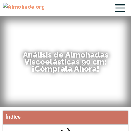
Análisis de Almohadas
Viscoelásticas 90 cm:
¡Cómprala Ahora!
Índice