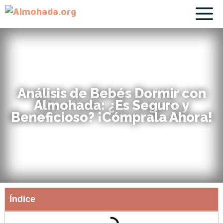
Análisis de Bebés Dormir con
Almohada: ¿Es Seguro y
Beneficioso? ¡Cómprala Ahora!
Índice