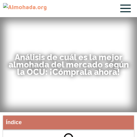
Análisis de cuál es la mejor
almohada del mercado según
la OCU: ¡Cómprala ahora!
Índice