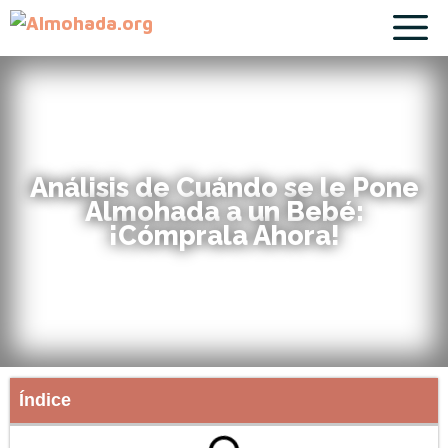
Análisis de Cuándo se le Pone
Almohada a un Bebé:
¡Cómprala Ahora!
Índice