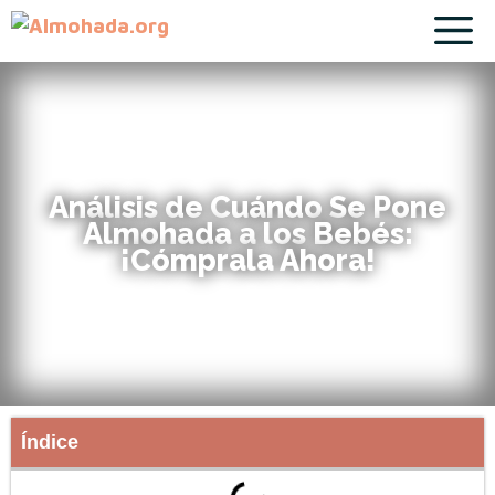
Análisis de Cuándo Se Pone
Almohada a los Bebés:
¡Cómprala Ahora!
Índice