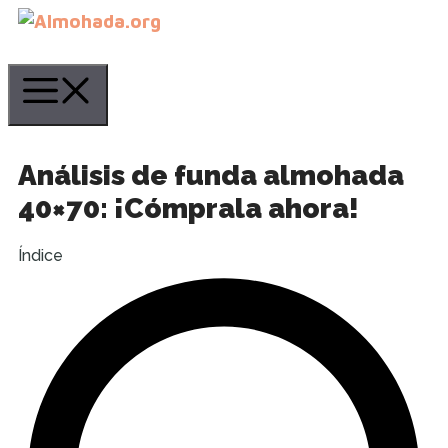
Saltar
al
contenido
Menú
Análisis de funda almohada
40×70: ¡Cómprala ahora!
Índice