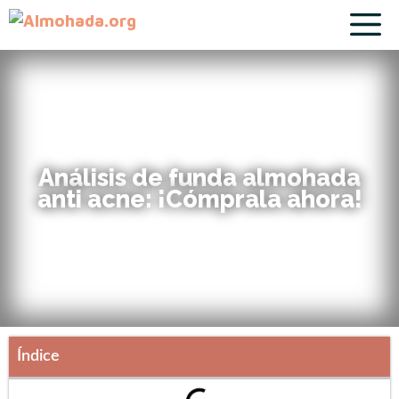
Análisis de funda almohada
anti acne: ¡Cómprala ahora!
Índice