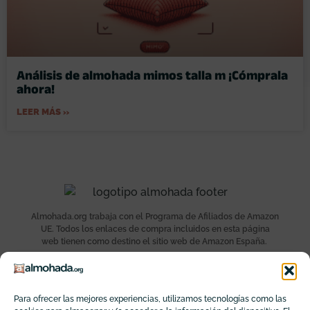
Análisis de almohada mimos talla m ¡Cómprala
ahora!
LEER MÁS »
Almohada.org trabaja con el Programa de Afiliados de Amazon
UE. Todos los enlaces de compra incluidos en esta página
web tienen como destino el sitio web de Amazon España.
Última actualización el 2026-08-08 / Enlaces de afiliados /
Imágenes de la API para Afiliados
Para ofrecer las mejores experiencias, utilizamos tecnologías como las