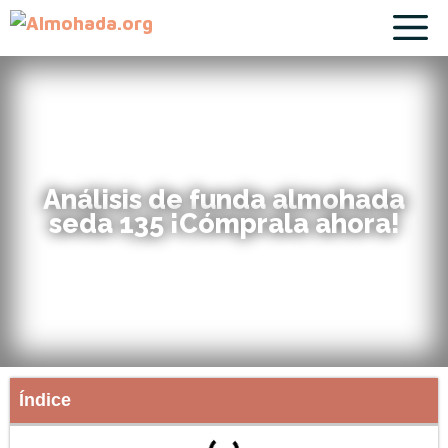
Análisis de funda almohada
seda 135 ¡Cómprala ahora!
Índice