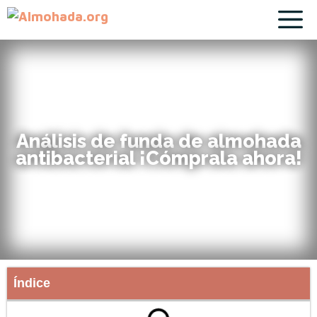
Análisis de funda de almohada
antibacterial ¡Cómprala ahora!
Índice