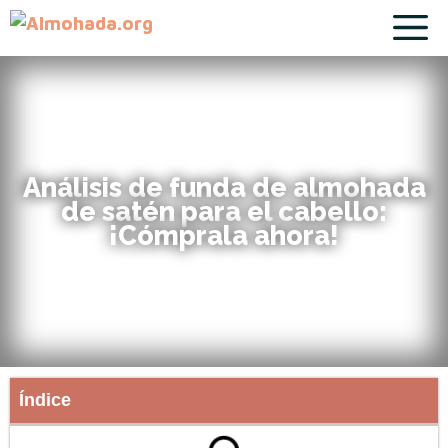
Análisis de funda de almohada
de satén para el cabello:
¡Cómprala ahora!
Índice