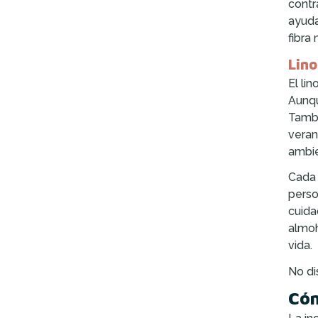
contr
ayuda
fibra
Lino
El li
Aunqu
Tambi
veran
ambie
Cada 
perso
cuida
almoh
vida.
No di
Cóm