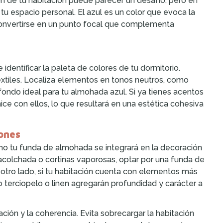
n de tu habitación puede parecer un desafío, pero en
 tu espacio personal. El azul es un color que evoca la
convertirse en un punto focal que complementa
dentificar la paleta de colores de tu dormitorio.
extiles. Localiza elementos en tonos neutros, como
fondo ideal para tu almohada azul. Si ya tienes acentos
ce con ellos, lo que resultará en una estética cohesiva
ones
mo tu funda de almohada se integrará en la decoración
acolchada o cortinas vaporosas, optar por una funda de
r otro lado, si tu habitación cuenta con elementos más
 terciopelo o linen agregarán profundidad y carácter a
ión y la coherencia. Evita sobrecargar la habitación