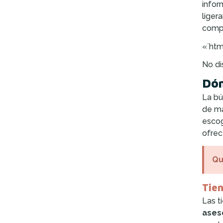
infor
liger
comp
«`htm
No di
Dón
La b
de ma
escog
ofrec
Qu
Tie
Las t
ases