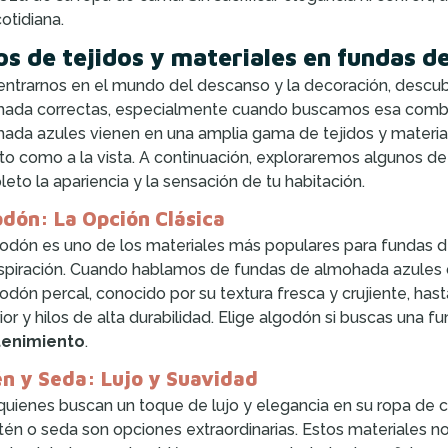
cotidiana.
os de tejidos y materiales en fundas d
entrarnos en el mundo del descanso y la decoración, descub
ada correctas, especialmente cuando buscamos esa combina
ada azules vienen en una amplia gama de tejidos y material
cto como a la vista. A continuación, exploraremos algunos 
eto la apariencia y la sensación de tu habitación.
dón: La Opción Clásica
godón es uno de los materiales más populares para fundas 
spiración. Cuando hablamos de fundas de almohada azules
godón percal, conocido por su textura fresca y crujiente, ha
ior y hilos de alta durabilidad. Elige algodón si buscas una
enimiento
.
n y Seda: Lujo y Suavidad
quienes buscan un toque de lujo y elegancia en su ropa de
tén o seda son opciones extraordinarias. Estos materiales no 