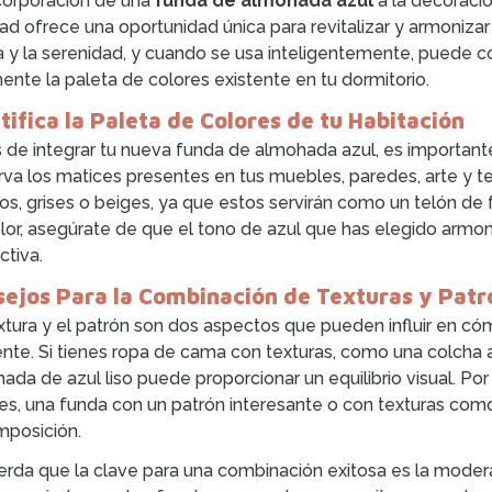
corporación de una
funda de almohada azul
a la decoració
dad ofrece una oportunidad única para revitalizar y armonizar
 y la serenidad, y cuando se usa inteligentemente, puede 
mente la paleta de colores existente en tu dormitorio.
tifica la Paleta de Colores de tu Habitación
 de integrar tu nueva funda de almohada azul, es importante i
va los matices presentes en tus muebles, paredes, arte y t
os, grises o beiges, ya que estos servirán como un telón de 
lor, asegúrate de que el tono de azul que has elegido armoni
ctiva.
ejos Para la Combinación de Texturas y Patr
xtura y el patrón son dos aspectos que pueden influir en có
ente. Si tienes ropa de cama con texturas, como una colcha 
ada de azul liso puede proporcionar un equilibrio visual. Po
es, una funda con un patrón interesante o con texturas como
mposición.
rda que la clave para una combinación exitosa es la moderac