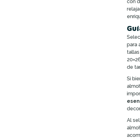
con d
relaj
enriq
Guí
Selec
para 
talla
20×26
de ta
Si bi
almoh
impor
esen
decor
Al se
almoh
acomo