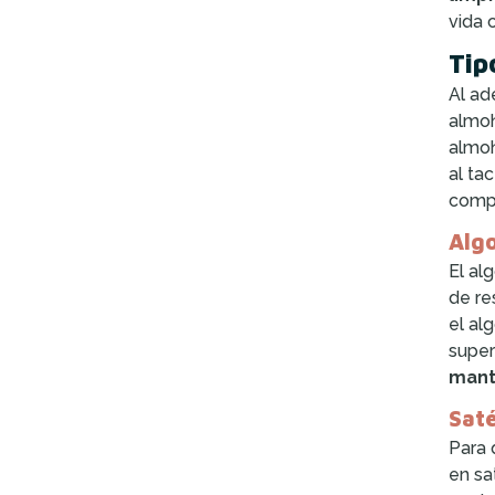
vida 
Tip
Al ad
almoh
almoh
al ta
compl
Algo
El al
de re
el al
super
mant
Saté
Para 
en sa