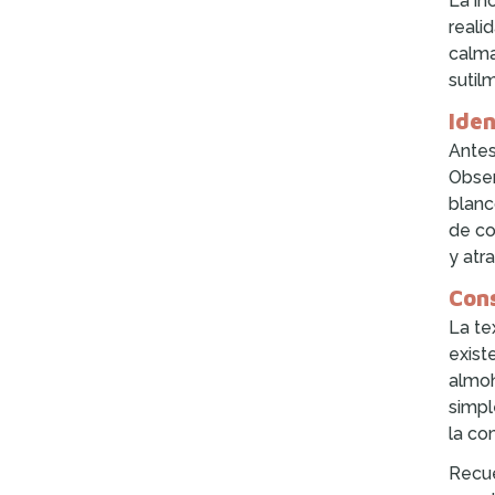
La in
reali
calma
sutil
Iden
Antes
Obser
blanc
de co
y atra
Cons
La te
exist
almoh
simpl
la co
Recue