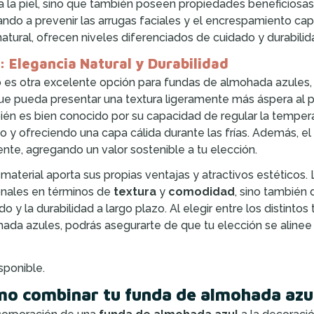
a la piel, sino que también poseen propiedades beneficiosas pa
ndo a prevenir las arrugas faciales y el encrespamiento capil
 natural, ofrecen niveles diferenciados de cuidado y durabilid
: Elegancia Natural y Durabilidad
no es otra excelente opción para fundas de almohada azules, s
e pueda presentar una textura ligeramente más áspera al pr
én es bien conocido por su capacidad de regular la temper
o y ofreciendo una capa cálida durante las frías. Además, 
nte, agregando un valor sostenible a tu elección.
material aporta sus propias ventajas y atractivos estéticos.
nales en términos de
textura
y
comodidad
, sino también 
do y la durabilidad a largo plazo. Al elegir entre los distinto
ada azules, podrás asegurarte de que tu elección se alinee
sponible.
o combinar tu funda de almohada azul