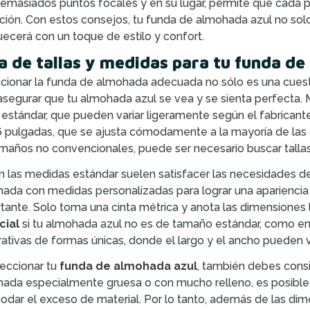
emasiados puntos focales y en su lugar, permite que cada p
ación. Con estos consejos, tu funda de almohada azul no solo
uecerá con un toque de estilo y confort.
a de tallas y medidas para tu funda de
cionar la funda de almohada adecuada no sólo es una cuestión 
asegurar que tu almohada azul se vea y se sienta perfecta.
s estándar, que pueden variar ligeramente según el fabricante
 pulgadas, que se ajusta cómodamente a la mayoría de las 
maños no convencionales, puede ser necesario buscar tallas 
en las medidas estándar suelen satisfacer las necesidades de
ada con medidas personalizadas para lograr una apariencia
tante. Solo toma una cinta métrica y anota las dimensiones 
cial
si tu almohada azul no es de tamaño estándar, como e
ativas de formas únicas, donde el largo y el ancho pueden 
leccionar tu
funda de almohada azul
, también debes consi
ada especialmente gruesa o con mucho relleno, es posible
dar el exceso de material. Por lo tanto, además de las dimens