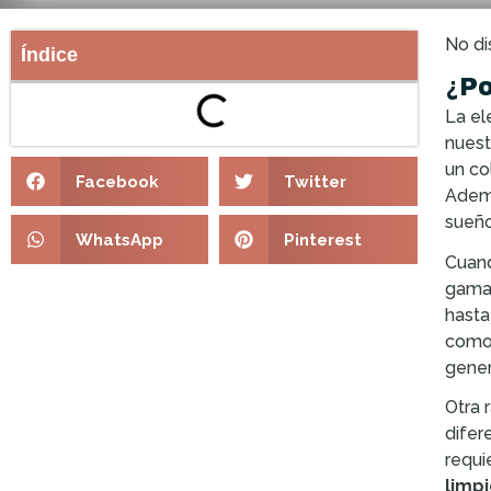
No di
Índice
¿Po
La el
nuest
un co
Facebook
Twitter
Ademá
sueño
WhatsApp
Pinterest
Cuand
gama 
hasta
como 
gener
Otra 
difer
requi
limp