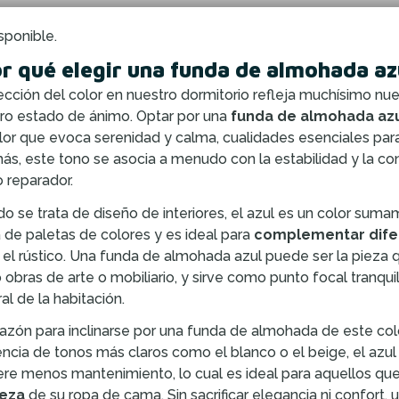
sponible.
r qué elegir una funda de almohada az
ección del color en nuestro dormitorio refleja muchísimo nues
ro estado de ánimo. Optar por una
funda de almohada az
lor que evoca serenidad y calma, cualidades esenciales para
s, este tono se asocia a menudo con la estabilidad y la co
 reparador.
o se trata de diseño de interiores, el azul es un color sum
de paletas de colores y es ideal para
complementar difer
 el rústico. Una funda de almohada azul puede ser la pieza 
obras de arte o mobiliario, y sirve como punto focal tranqu
al de la habitación.
razón para inclinarse por una funda de almohada de este col
encia de tonos más claros como el blanco o el beige, el az
ere menos mantenimiento, lo cual es ideal para aquellos q
ieza
de su ropa de cama. Sin sacrificar elegancia ni confort, 