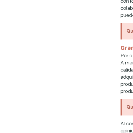
con l
colab
puede
Qu
Gra
Por o
A men
calid
adqui
produ
produ
Qu
Al co
opini